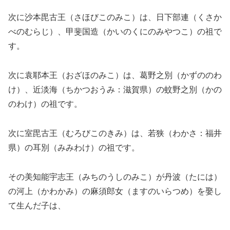
次に沙本毘古王（さほびこのみこ）は、日下部連（くさか
べのむらじ）、甲斐国造（かいのくにのみやつこ）の祖で
す。
次に袁耶本王（おざほのみこ）は、葛野之別（かずののわ
け）、近淡海（ちかつおうみ：滋賀県）の蚊野之別（かの
のわけ）の祖です。
次に室毘古王（むろびこのきみ）は、若狭（わかさ：福井
県）の耳別（みみわけ）の祖です。
その美知能宇志王（みちのうしのみこ）が丹波（たには）
の河上（かわかみ）の麻須郎女（ますのいらつめ）を娶し
て生んだ子は、