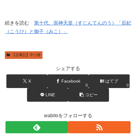
続きを読む
第十代、崇神天皇（すじんてんのう）「后妃
（こうひ）と御子（みこ）」
【古事記】中つ巻
シェアする
X
Facebook
はてブ
0
0
LINE
コピー
wabitoをフォローする