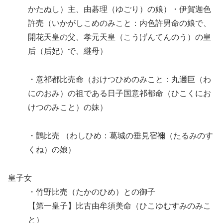
かたぬし）主、由碁理（ゆごり）の娘）・伊賀迦色
許売（いかがしこめのみこと：内色許男命の娘で、
開花天皇の父、孝元天皇（こうげんてんのう）の皇
后（后妃）で、継母）
・意祁都比売命（おけつひめのみこと：丸邇巨（わ
にのおみ）の祖である日子国意祁都命（ひこくにお
けつのみこと）の妹）
・鸇比売 （わしひめ：葛城の垂見宿禰（たるみのす
くね）の娘）
皇子女
・竹野比売（たかのひめ）との御子
【第一皇子】比古由牟須美命（ひこゆむすみのみこ
と）