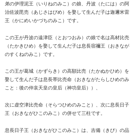
弟の伊理泥王（いりねのみこ）の娘、丹波（たには）の阿
治佐波毘売（あじさはびめ）を娶して生んだ子は迦邇米雷
王（かにめいかづちのみこ）です。
この王が丹波の遠津臣（とおつおみ）の娘で名は高材比売
（たかきひめ）を娶して生んだ子は息長宿禰王（おきなが
のすくねのみこ）です。
この王が葛城（かずらき）の高額比売（たかぬかひめ）を
娶して生んだ子は息長帯比売命（おきながたらしひめのみ
こと：後の仲哀天皇の皇后（神功皇后））、
次に虚空津比売命（そらつひめのみこと）、次に息長日子
王（おきながひこのみこ）の併せて三柱です。
息長日子王（おきながひこのみこ）は、吉備（きび）の品