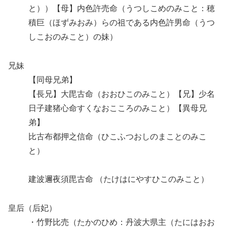
と））【母】内色許売命（うつしこめのみこと：穂
積巨（ほずみおみ）らの祖である内色許男命（うつ
しこおのみこと）の妹）
兄妹
【同母兄弟】
【長兄】大毘古命（おおひこのみこと）【兄】少名
日子建猪心命すくなおこころのみこと）【異母兄
弟】
比古布都押之信命（ひこふつおしのまことのみこ
と）
建波邇夜須毘古命 （たけはにやすひこのみこと）
皇后（后妃）
・竹野比売（たかのひめ：丹波大県主（たにはおお