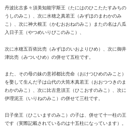
丹波比古多々須美知能宇斯王（たにはのひこたたすみちの
うしのみこ）、次に水穂之真若王（みずほのまわかのみ
こ）、次に神大根王（かむおおねのみこ）またの名は八瓜
入日子王（やつめいりびこのみこ）、
次に水穂五百依比売（みずほのいおよりひめ）、次に御井
津比売（みついひめ）の併せて五柱です。
また、その母の妹の意祁都比売命（おけつひめのみこと）
を娶して生んだ子は山代の大筒木真若王（おおつつきのま
わかのみこ）、次に比古意須王（ひこおすのみこ）、次に
伊理泥王（いりねのみこ）の併せて三柱です。
日子坐王（ひこいますのみこ）の子は、併せて十一柱の王
です（実際記載されているのは十五柱になっています）。