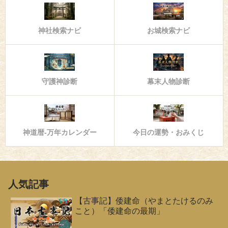
神社検索ナビ
お城検索ナビ
守護神診断
幕末人物診断
神道暦-万年カレンダー
今日の運勢・おみくじ
人気記事
【古事記】倭建命（やまとたけるのみ
こと）「倭建命の最期」