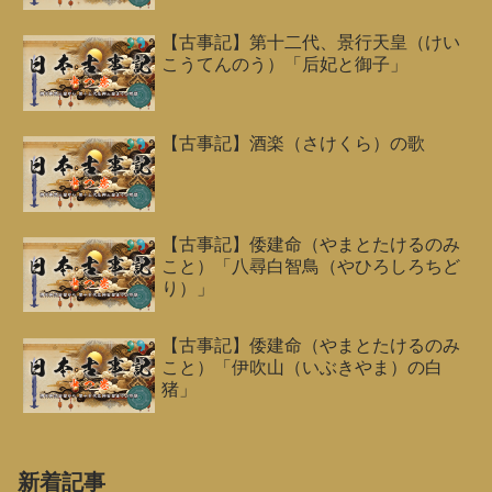
【古事記】第十二代、景行天皇（けい
こうてんのう）「后妃と御子」
【古事記】酒楽（さけくら）の歌
【古事記】倭建命（やまとたけるのみ
こと）「八尋白智鳥（やひろしろちど
り）」
【古事記】倭建命（やまとたけるのみ
こと）「伊吹山（いぶきやま）の白
猪」
新着記事