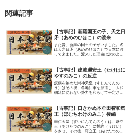
関連記事
【古事記】新羅国王の子、天之日
【古事記】中つ巻
矛（あめのひほこ）の渡来
また昔、新羅の国王の子がいました。名
は天之日矛（あめのひほこ）で日本に渡
って来ました。渡来した理由は次のよう
なものでした。新羅国に一つの沼があ
り、沼の名は阿具奴摩（あぐぬま）とい
いました。この沼の辺に、一人の賤しい
【古事記】建波邇安王（たけはに
【古事記】中つ巻
（いやしい：身分の低い者）...
やすのみこ）の反逆
疫病を鎮めた崇神天皇（すじんてんの
う）はその後、各地に軍を派遣し、大和
朝廷に従わない勢力を和らげて平定させ
ました。まず、第八代、孝元天皇（こう
げんてんのう）の御子である大毘古命
（おおびこのみこと：伯父にあたる）を
【古事記】口きかぬ本牟田智和気
【古事記】中つ巻
高志道（こしのみち：北陸道）...
王（ほむちわけのみこ）後編
垂仁天皇（すいにんてんのう）は、曙立
王（あけたつのみこ）に誓約（うけい）
をさせ、その後、曙立王（あけたつのみ