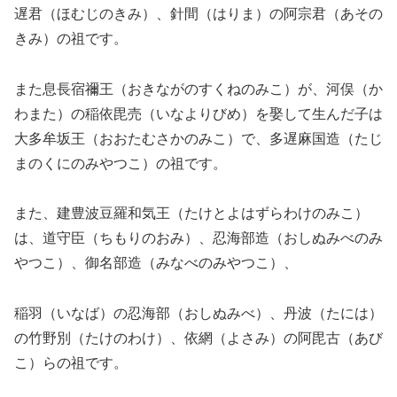
遅君（ほむじのきみ）、針間（はりま）の阿宗君（あその
きみ）の祖です。
また息長宿禰王（おきながのすくねのみこ）が、河俣（か
わまた）の稲依毘売（いなよりびめ）を娶して生んだ子は
大多牟坂王（おおたむさかのみこ）で、多遅麻国造（たじ
まのくにのみやつこ）の祖です。
また、建豊波豆羅和気王（たけとよはずらわけのみこ）
は、道守臣（ちもりのおみ）、忍海部造（おしぬみべのみ
やつこ）、御名部造（みなべのみやつこ）、
稲羽（いなば）の忍海部（おしぬみべ）、丹波（たには）
の竹野別（たけのわけ）、依網（よさみ）の阿毘古（あび
こ）らの祖です。