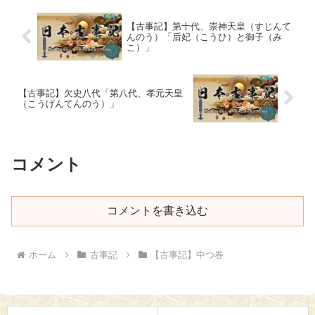
【古事記】第十代、崇神天皇（すじんて
んのう）「后妃（こうひ）と御子（み
こ）」
【古事記】欠史八代「第八代、孝元天皇
（こうげんてんのう）」
コメント
コメントを書き込む
ホーム
古事記
【古事記】中つ巻