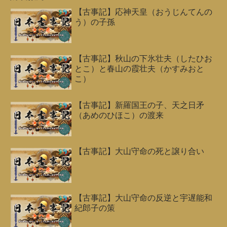
【古事記】応神天皇（おうじんてんの
う）の子孫
【古事記】秋山の下氷壮夫（したひお
とこ）と春山の霞壮夫（かすみおと
こ）
【古事記】新羅国王の子、天之日矛
（あめのひほこ）の渡来
【古事記】大山守命の死と譲り合い
【古事記】大山守命の反逆と宇遅能和
紀郎子の策