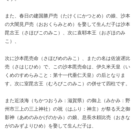
また、春日の建国勝戸売（たけくにかつとめ）の娘、沙本
の大闇見戸売（おおくらみとめ）を娶して生んだ子は沙本
毘古王（さほびこのみこ）、次に袁耶本王（おざほのみ
こ）、
次に沙本毘売命（さほびめのみこ）、またの名は佐波遅比
売（さはじひめ）で、この沙本毘売命は、伊久米天皇（い
くめのすめらみこと：第十一代垂仁天皇）の后となりま
す。次に室毘古王（むろびこのみこ）の併せて四柱です。
また近淡海（ちかつおうみ：滋賀県）の御上（みかみ：野
州市三上の三上神社）の祝（はふり：神主）が祭る天之御
影神（あめのみかげのかみ）の娘、息長水頼比売（おきな
がのみずよりひめ）を娶して生んだ子は、