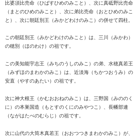
比婆須比売命（ひばすひめのみこと）、次に真砥野比売命
（まとのひめのみこと）、次に弟比売命（おとひめのみこ
と）、次に朝廷別王（みかどわけのみこ）の併せて四柱。
この朝廷別王（みかどわけのみこと）は、三川（みかわ）
の穂別（ほのわけ）の祖です。
この美知能宇志王（みちのうしのみこ）の弟、水穂真若王
（みずほのまわかのみこ）は、近淡海（ちかつおうみ）の
安直（やすのあたい）の祖です。
次に神大根王（かむおおねのみこ）は、三野国（みののく
に）の本巣国造（もとすのくにのみやつこ）、長幡部連
（ながはたべのむらじ）の祖です。
次に山代の大筒木真若王（おおつつきまわかのみこ）が、