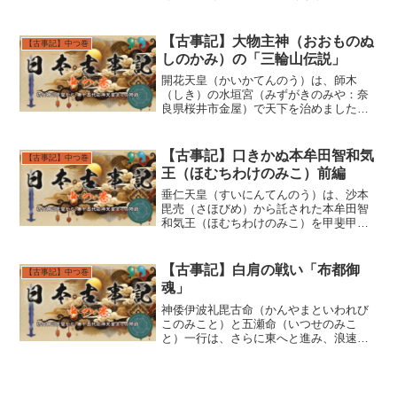
こ）と共に兎上王（うなかみのみこ）を
天皇の御子である本牟田智和気王（ほむ
ちわけのみこ）に従わせ御差し遣えにな
【古事記】大物主神（おおものぬ
【古事記】中つ巻
りました。その時にもまた...
しのかみ）の「三輪山伝説」
開花天皇（かいかてんのう）は、師木
（しき）の水垣宮（みずがきのみや：奈
良県桜井市金屋）で天下を治めました
が、その御代に、疫病が多く起こり、多
くの人民が死に絶え尽きそうになりまし
た。開花天皇（かいかてんのう）は、そ
【古事記】口きかぬ本牟田智和気
【古事記】中つ巻
のことを憂い嘆いて、夢で神託...
王（ほむちわけのみこ）前編
垂仁天皇（すいにんてんのう）は、沙本
毘売（さほびめ）から託された本牟田智
和気王（ほむちわけのみこ）を甲斐甲斐
しく御育てになられました。ある時は、
御子を連れ尾張（愛知県西部）の相津
（所在未詳）にある、二股杉（二股に分
【古事記】白肩の戦い「布都御
【古事記】中つ巻
かれている杉）をくり抜き二...
魂」
神倭伊波礼毘古命（かんやまといわれび
このみこと）と五瀬命（いつせのみこ
と）一行は、さらに東へと進み、浪速之
渡（はやなみのわたり：大阪湾の沿岸
部）を経て、青雲の白肩津（しらかた
つ：所在不明）に船をお泊めになりまし
た。この時、登美能那賀須泥毘古...