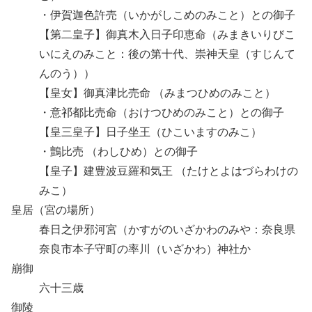
・伊賀迦色許売（いかがしこめのみこと）との御子
【第二皇子】御真木入日子印恵命（みまきいりびこ
いにえのみこと：後の第十代、崇神天皇（すじんて
んのう））
【皇女】御真津比売命 （みまつひめのみこと）
・意祁都比売命（おけつひめのみこと）との御子
【皇三皇子】日子坐王（ひこいますのみこ）
・鸇比売 （わしひめ）との御子
【皇子】建豊波豆羅和気王 （たけとよはづらわけの
みこ）
皇居（宮の場所）
春日之伊邪河宮（かすがのいざかわのみや：奈良県
奈良市本子守町の率川（いざかわ）神社か
崩御
六十三歳
御陵