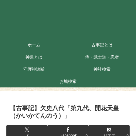
ホーム
古事記とは
神道とは
侍・武士道・忍者
守護神診断
神社検索
お城検索
【古事記】欠史八代「第九代、開花天皇
（かいかてんのう）」
X
Facebook
はてブ