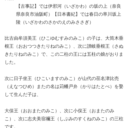
【古事記】では伊邪河（いざかわ）の坂の上（奈良
県奈良市油阪町）【日本書紀】では春日の率川坂上
陵（いざかわのさかのえのみささぎ）
比古由牟須美王（ひこゆむすみのみこ）の子は、大筒木垂
根王（おおつつきたりねのみこ）、次に讃岐垂根王（さぬ
きたりねのみこ）で、この二柱の王には五柱の娘がおりま
した。
次に日子坐王（ひこいますのみこ）が山代の荏名津比売
（えなつひめ）またの名は苅幡戸弁（かりはたとべ）を娶
して生んだ子は、
大俣王（おおまたのみこ）、次に小俣王（おまたのみ
こ）、次に志夫美宿禰王（しぶみのすくねのみこ）の三柱
です。