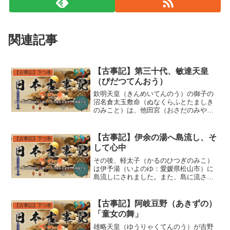
関連記事
【古事記】第三十代、敏達天皇
【古事記】下つ巻
（びだつてんおう）
欽明天皇（きんめいてんのう）の御子の
沼名倉太玉敷命（ぬなくらふとたましき
のみこと）は、他田宮（おさだのみや：
奈良県桜井市内）にて、天下を治め第三
十代、敏達天皇（びだつてんおう）とな
りました。天下を治めた統治した期間は
【古事記】伊余の湯へ島流し、そ
【古事記】下つ巻
十四年です。敏達天皇（び...
して心中
その後、軽太子（かるのひつぎのみこ）
は伊予湯（いよのゆ：愛媛県松山市）に
島流しにされました。また、島に流され
ようとした時、歌を詠みました。「天飛
（あまと）ぶ 鳥も使ひそ 鶴（たづ）
が音の 聞こえむ時は わが名問（な
【古事記】阿岐豆野（あきずの）
【古事記】下つ巻
と）はさね」訳：「空を飛ぶ...
「童女の舞」
雄略天皇（ゆうりゃくてんのう）が吉野