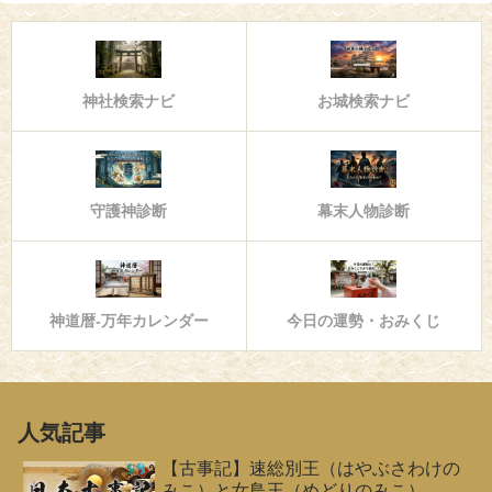
神社検索ナビ
お城検索ナビ
守護神診断
幕末人物診断
神道暦-万年カレンダー
今日の運勢・おみくじ
人気記事
【古事記】速総別王（はやぶさわけの
みこ）と女鳥王（めどりのみこ）