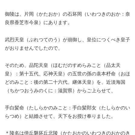
御陵は、片岡（かたおか）の石坏岡（いわつきのおか：奈
良県香芝市今泉）にあります。
武烈天皇（ぶれつてのう）が崩御し、皇位につくべき皇子
がおりませんでしたので、
そのため、品陀天皇（ほむだのすめらみこと（品太天
皇）：第十五代、応神天皇）の五世の孫の袁本杼命（おほ
どのみこと：後の第二十六代、継体天皇）を、近淡海国
（ちかつおうみのくに：滋賀県）からご上らせて、
手白髪命（たしらかのみこと：手白髪郎女（たしらかのい
らつめ）と結婚させて、天下をお授け奉りました。
＊陵名は傍丘磐坏丘北陵（かたおかのいわつきのおかのき