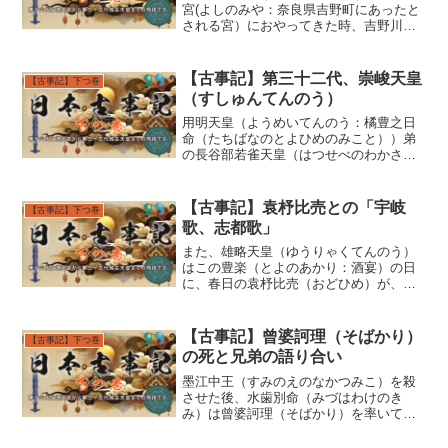
宮(よしのみや：奈良県吉野町にあったと
される宮）におやってきた時、吉野川の
岸辺に童女（おとめ）がいました。その
容姿がとても美しかったので、天皇はこ
の童女と結婚し宮に帰りました。その後
【古事記】第三十二代、崇峻天皇
【古事記】下つ巻
再び吉野にやってきた時...
（すしゅんてんのう）
用明天皇（ようめいてんのう：橘豊之日
命（たちばなのとよひめのみこと））弟
の長谷部若雀天皇（はつせべのわかささ
ぎのすめらみこと：長谷部若雀命（はつ
せべのわかさざきのみこ））は、倉椅
（くらはし）の柴垣宮（しばかきのみ
【古事記】袁杼比売との「宇岐
【古事記】下つ巻
や：奈良県桜井市内）にて、天...
歌、志都歌」
また、雄略天皇（ゆうりゃくてんのう）
はこの豊楽（とよのあかり：酒宴）の日
に、春日の袁杼比売（おどひめ）が、大
御酒（おおみけ）を献（たてまつ）った
時にも歌を詠みました。「水濯（みなそ
そ）く 臣（おみ）の嬢子（おとめ）
【古事記】曾婆訶理（そばかり）
【古事記】下つ巻
秀罇執（ほだり）取らすも...
の死と兄弟の語り合い
墨江中王（すみのえのなかつみこ）を殺
させた後、水歯別命（みづはわけのき
み）は曾婆訶理（そばかり）を率いて大
和の方へ上り進みました。大阪の山の麓
（ふもと）に着いた時、水歯別命（みづ