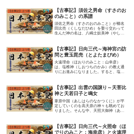
【古事記】須佐之男命（すさのお
【古事記】上つ巻
のみこと）の系譜
須佐之男命（すさのおのみこと）が櫛名
田比売（くしなだひめ）を娶り交わって
生んだ神の名は、八嶋士奴美神（やしま
じぬみのかみ）です。また、大山津見神
（おおやつみのかみ）の娘の神大市比売
（かむおおいちひめ）を娶り生んだ御子
【古事記】日向三代～海神宮の訪
【古事記】上つ巻
は、大年神（おおとしのか...
問と豊玉毘売（とよたまびめ）
火遠理命（ほおりのみこと：山幸彦）
は、塩椎神（しおつちのかみ）の教え通
りにお進みになりました。すると、塩椎
神（しおつちのかみ）の言った通り、魚
の鱗（うろこ）のように屋根を葺（ふ）
いた宮殿にたどり着きました。そして、
【古事記】出雲の国譲り～天菩比
【古事記】上つ巻
これもまた言われたように、...
神と天若日子と鳴女
葦原中国（あしはらのなかつくに）が平
定していくのを高天原の神々も眺めてお
りました。そんな中、天照大御神（あま
てらすおおみかみ）は、「豊葦原之千秋
長五百秋之水穂（とよあしはらのちあき
のながいおあきのみずほ）は、我が子で
【古事記】日向三代～火照命（ほ
【古事記】上つ巻
ある正勝吾勝勝速日天忍穂...
でりのみこと：海幸彦）と火遠理