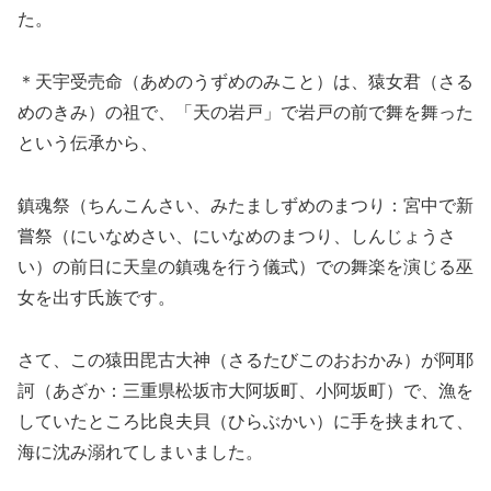
た。
＊天宇受売命（あめのうずめのみこと）は、猿女君（さる
めのきみ）の祖で、「天の岩戸」で岩戸の前で舞を舞った
という伝承から、
鎮魂祭（ちんこんさい、みたましずめのまつり：宮中で新
嘗祭（にいなめさい、にいなめのまつり、しんじょうさ
い）の前日に天皇の鎮魂を行う儀式）での舞楽を演じる巫
女を出す氏族です。
さて、この猿田毘古大神（さるたびこのおおかみ）が阿耶
訶（あざか：三重県松坂市大阿坂町、小阿坂町）で、漁を
していたところ比良夫貝（ひらぶかい）に手を挟まれて、
海に沈み溺れてしまいました。