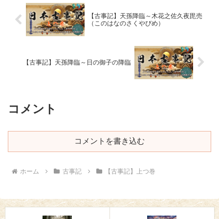
【古事記】天孫降臨～木花之佐久夜毘売
（このはなのさくやびめ）
【古事記】天孫降臨～日の御子の降臨
コメント
コメントを書き込む
ホーム
古事記
【古事記】上つ巻