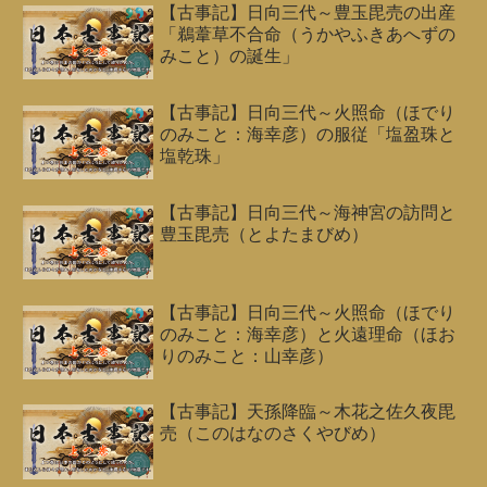
【古事記】日向三代～豊玉毘売の出産
「鵜葦草不合命（うかやふきあへずの
みこと）の誕生」
【古事記】日向三代～火照命（ほでり
のみこと：海幸彦）の服従「塩盈珠と
塩乾珠」
【古事記】日向三代～海神宮の訪問と
豊玉毘売（とよたまびめ）
【古事記】日向三代～火照命（ほでり
のみこと：海幸彦）と火遠理命（ほお
りのみこと：山幸彦）
【古事記】天孫降臨～木花之佐久夜毘
売（このはなのさくやびめ）