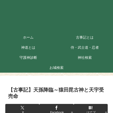
ホーム
古事記とは
神道とは
侍・武士道・忍者
守護神診断
神社検索
お城検索
【古事記】天孫降臨～猿田毘古神と天宇受
売命
X
Facebook
はてブ