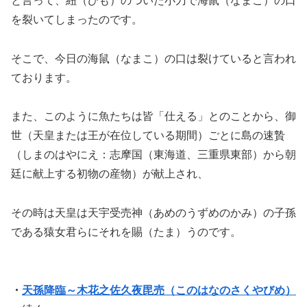
と言って、紐（ひも）のついた小刀で海鼠（なまこ）の口
を裂いてしまったのです。
そこで、今日の海鼠（なまこ）の口は裂けていると言われ
ております。
また、このように魚たちは皆「仕える」とのことから、御
世（天皇または王が在位している期間）ごとに島の速贄
（しまのはやにえ：志摩国（東海道、三重県東部）から朝
廷に献上する初物の産物）が献上され、
その時は天皇は天宇受売神（あめのうずめのかみ）の子孫
である猿女君らにそれを賜（たま）うのです。
・
天孫降臨～木花之佐久夜毘売（このはなのさくやびめ）