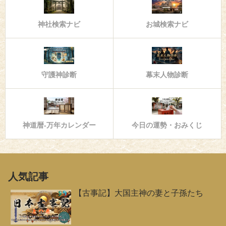
神社検索ナビ
お城検索ナビ
守護神診断
幕末人物診断
神道暦-万年カレンダー
今日の運勢・おみくじ
人気記事
【古事記】大国主神の妻と子孫たち