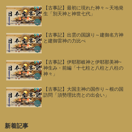
【古事記】最初に現れた神々～天地発
生「別天神と神世七代」
【古事記】出雲の国譲り～建御名方神
と建御雷神の力比べ
【古事記】伊耶那岐神と伊耶那美神~
神生み・前編「十七柱と八柱と八柱の
神々」
【古事記】大国主神の国作り～根の国
訪問「須勢理比売との出会い」
新着記事