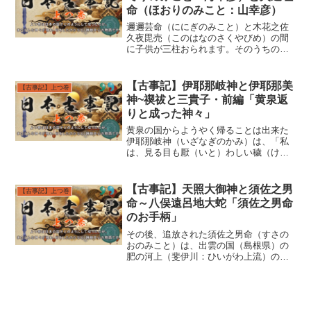
命（ほおりのみこと：山幸彦）
邇邇芸命（ににぎのみこと）と木花之佐
久夜毘売（このはなのさくやびめ）の間
に子供が三柱おられます。そのうちの一
柱の神、火照命（ほでりのみこと）は
「海の獲物をとる男」と言う意味の名で
海佐知毘古（うみさちびこ：海幸彦）と
【古事記】伊耶那岐神と伊耶那美
【古事記】上つ巻
して、鰭（ひれ）の大きな魚...
神~禊祓と三貴子・前編「黄泉返
りと成った神々」
黄泉の国からようやく帰ることは出来た
伊耶那岐神（いざなぎのかみ）は、「私
は、見る目も厭（いと）わしい穢（け
が）れた国にいってしまった。禊（みそ
ぎ）をし穢れた身を清めなくてはいけな
い」と仰せになり、竺紫の日向（つくし
【古事記】天照大御神と須佐之男
【古事記】上つ巻
のひゅうが：所在は未詳だが...
命～八俣遠呂地大蛇「須佐之男命
のお手柄」
その後、追放された須佐之男命（すさの
おのみこと）は、出雲の国（島根県）の
肥の河上（斐伊川：ひいがわ上流）の鳥
髪（とりかみ）という所に降り立たれま
した。須佐之男命（すさのおのみこと）
はお腹を空かせていたところ、この川の
上流から箸が流れてきまし...